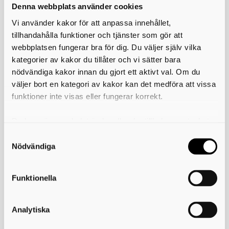
Kontakta oss
Denna webbplats använder cookies
Skövde
Vi använder kakor för att anpassa innehållet,
tillhandahålla funktioner och tjänster som gör att
webbplatsen fungerar bra för dig. Du väljer själv vilka
Volvogymnasiet Skövde
kategorier av kakor du tillåter och vi sätter bara
Volvogymnasiet erbjuder dig en bred utbildning. Ämnen
nödvändiga kakor innan du gjort ett aktivt val. Om du
från Teknikprogrammet med Industritekniska
väljer bort en kategori av kakor kan det medföra att vissa
programmet i botten ger dig både högskolebehörighet
funktioner inte visas eller fungerar korrekt.
och en yrkesexamen. Efter examen har du möjlighet att gå
direkt ut i arbetslivet som till exempel underhålls-,
Du kan när som helst ändra eller dra tillbaka samtycket
gjuteri-, eller produktionstekniker alternativt fortsätta
för vilka kakor du tillåter. Det görs på vår sida om
dina studier vid högskola eller universitet. Det unika äratt
hos oss får du båda delarna, två utbildningar i en.
användning av kakor som du hittar längst ner på sidan
Nödvändiga
www.volvogymnasiet.se
Funktionella
Program och inriktning på denna skola
Industritekniska programmet
Analytiska
Produkt och maskinteknik