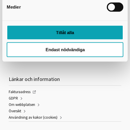
Medier
Kontakta oss
Tillåt alla
Skaraborgs Kommunalförbund
Gymnasieantagningen
Box 54
Endast nödvändiga
541 22 Skövde
utbildning@skaraborg.se
Länkar och information
Fakturaadress
GDPR
Om webbplatsen
Översikt
Användning av kakor (cookies)