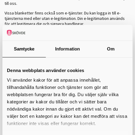
till oss.
Vissa blanketter finns också som e-tjänster. Du kan logga in till e-
tjänsterna med eller utan e-legitimation. Din e-legitimation används
för att legitimera dig och signera handlingar.
Ansökan till Gymnasieskolan
Om du inte har möjligheten att ansöka via webben kan du fylla i denna
blankett istället.
Samtycke
Information
Om
Ansökan till Anpassad gymnasieskola
Om du inte har möjligheten att ansöka via webben kan du fylla i denna
blankett istället.
Denna webbplats använder cookies
Vi använder kakor för att anpassa innehållet,
Dispens i engelska
tillhandahålla funktioner och tjänster som gör att
Du som har kommit till Sverige sent under grundskolan kan få dispens
om du saknar betyg i engelska.
webbplatsen fungerar bra för dig. Du väljer själv vilka
kategorier av kakor du tillåter och vi sätter bara
Flyttanmälan
nödvändiga kakor innan du gjort ett aktivt val. Om du
Om du planerar att flytta under ansökningstiden skall du meddela
väljer bort en kategori av kakor kan det medföra att vissa
detta till Utbildning Skaraborg.
funktioner inte visas eller fungerar korrekt.
Fri kvot
Fri kvot kan användas för sökande som av någon orsak måste