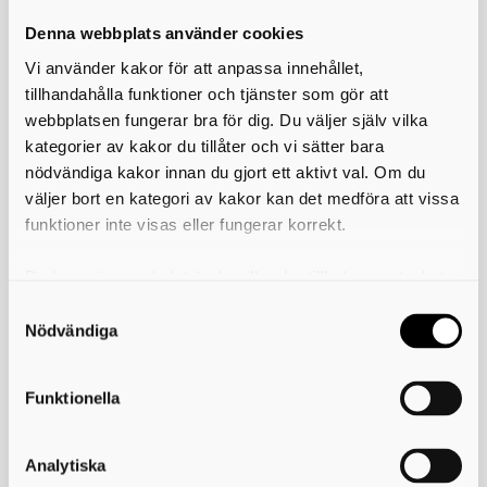
Kontakta oss
Denna webbplats använder cookies
Skövde
Vi använder kakor för att anpassa innehållet,
tillhandahålla funktioner och tjänster som gör att
NTI Gymnasiet i Skövde
webbplatsen fungerar bra för dig. Du väljer själv vilka
kategorier av kakor du tillåter och vi sätter bara
Vill du lära dig att använda teknik som idag inte existerar,
för att lösa problem som ännu inte finns? Att vara student
nödvändiga kakor innan du gjort ett aktivt val. Om du
på NTI Gymnasiet handlar lika mycket om framtid som
väljer bort en kategori av kakor kan det medföra att vissa
nutid.
funktioner inte visas eller fungerar korrekt.
https://www.ntigymnasiet.se
Du kan när som helst ändra eller dra tillbaka samtycket
Program och inriktningar på denna skola
för vilka kakor du tillåter. Det görs på vår sida om
El- och energiprogrammet
användning av kakor som du hittar längst ner på sidan
Nödvändiga
Dator- och kommunikationsteknik
International Baccalaureate IB
Funktionella
Teknikprogrammet
Design och Produktutveckling
Informations- och medieteknik
Analytiska