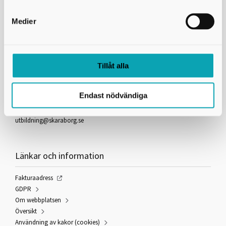
Introduktionsprogram som är sökbara
Programinriktat val; mot El- och energiprogrammet
Medier
Kontakta oss
Tillåt alla
Skaraborgs Kommunalförbund
Gymnasieantagningen
Endast nödvändiga
Box 54
541 22 Skövde
utbildning@skaraborg.se
Länkar och information
Fakturaadress
GDPR
Om webbplatsen
Översikt
Användning av kakor (cookies)