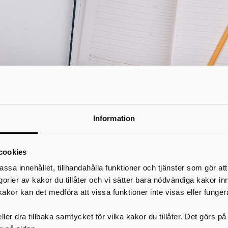
Information
Ålder när man får söka till gymnasiet
cookies
assa innehållet, tillhandahålla funktioner och tjänster som gör at
Du får söka till gymnasiet till och med det år du fyller 19 år und
egorier av kakor du tillåter och vi sätter bara nödvändiga kakor in
avslutat ett gymnasieprogram eller är asylsökande/har tillfällig
kakor kan det medföra att vissa funktioner inte visas eller funger
För alla elever gäller att gymnasieskolan ska vara öppen endast för ungdom
motsvarande utbildning och som påbörjar sin gymnasieutbildning under tiden
e fyller 20 år.
ler dra tillbaka samtycket för vilka kakor du tillåter. Det görs 