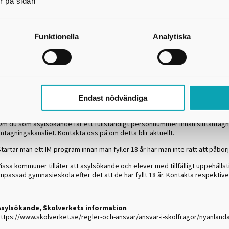
r på sidan
Det innebär att du
får söka till gymnasiet till och med det år du fyller 19 år
om du har fullföljt.
För asylsökande och elever med tillfälligt uppehållstillstånd
Funktionella
Analytiska
ör asylsökande och elever med tillfälligt uppehållstillstånd gäller rätt till
ymnasieskola endast om de har påbörjat utbildningen innan de fyllt 18 år.
lltså dagen de fyller 18 år måste vara efter att skolan har startat i augusti.
Du behöver informera gymnasieantagningen om eventuella förändringar, sås
personnummer.
Endast nödvändiga
m du får ett uppehållstillstånd måste du vända dig till Skatteverket för at
Om du som asylsökande får ett fullständigt personnummer innan slutantagni
ntagningskansliet. Kontakta oss på om detta blir aktuellt.
tartar man ett IM-program innan man fyller 18 år har man inte rätt att påbörj
issa kommuner tillåter att asylsökande och elever med tillfälligt uppehållst
npassad gymnasieskola efter det att de har fyllt 18 år. Kontakta respektive
Asylsökande, Skolverkets information
ttps://www.skolverket.se/regler-och-ansvar/ansvar-i-skolfragor/nyanlandas-