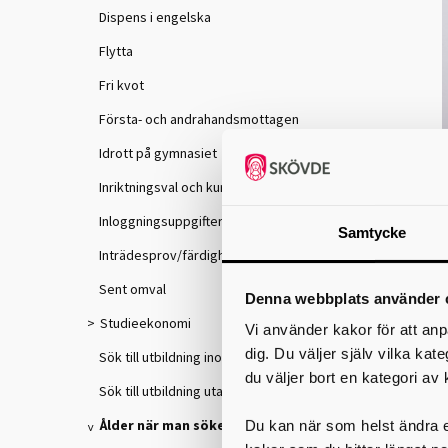
Dispens i engelska
Flytta
Fri kvot
Första- och andrahandsmottagen
Idrott på gymnasiet
Inriktningsval och kursval
Inloggningsuppgifter
Samtycke
Inträdesprov/färdighetsprov
Sent omval
Denna webbplats använder 
Studieekonomi
Vi använder kakor för att anp
dig. Du väljer själv vilka kat
Sök till utbildning inom Skaraborg
du väljer bort en kategori av 
Sök till utbildning utanför Skaraborg
Ålder när man söker
d
Du kan när som helst ändra el