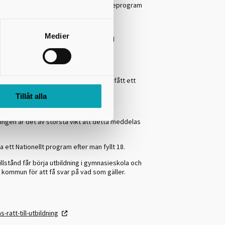
. Du får inte ha redan ha gått ett gymnasieprogram
Medier
 utbildning i gymnasieskola och anpassad
om ändrat födelsedatum eller om du fått ett
Tillåt alla
t få ditt personnummer.
ngen är det av största vikt att detta meddelas
a ett Nationellt program efter man fyllt 18.
illstånd får börja utbildning i gymnasieskola och
 kommun för att få svar på vad som gäller.
ratt-till-utbildning