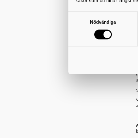
kakor som du hittar längst ne
s
Nödvändiga
F
g
A
O
a
S
V
a
h