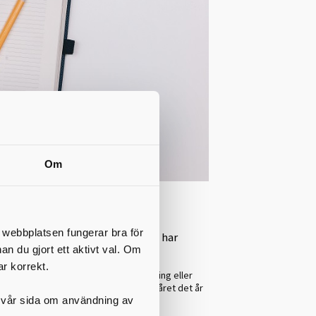
Om
t webbplatsen fungerar bra för
er förutsättning att du inte redan har
nan du gjort ett aktivt val. Om
t uppehållstillstånd.
ar korrekt.
ar som avslutat sin grundskoleutbildning eller
 till och med det första kalenderhalvåret det år
på vår sida om användning av