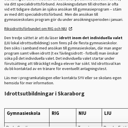
via ditt specialidrottsförbund. Ansökningsdatum till idrotten är ofta
vid ett tidigare datum än själva ansökan till gymnasieprogram – stäm
av med ditt specialidrottsförbund. Men din ansökan till
gymnasieskolans program gör du under ansökningsperioden i januari.
Riksidrottsförbundet om RIG och NIU
.
Den tredje sättet är att du läser
idrott inom det individuella valet
(LIU lokal idrottsutbildning) som finns på de flesta gymnasieskolor.
Den söks i samband med ansökan till gymnasieskolan, där man anger
program samt vilken idrott (t ex Tävlingsidrott - fotboll) man önskar
söka på det individuella valet. Det individuella valet startar under
förutsättning att tillräckligt många elever har sökt. Vid idrottsval kan
du bli kontaktad av en tränare för eventuellt antagningstest.
Läs mer i programkatalogen eller kontakta SYV eller se skolans egen
hemsida för mer information.
Idrottsutbildningar i Skaraborg
Gymnasieskola
RIG
NIU
LIU
De la Gardie
Tennis
Bandy, Fotb