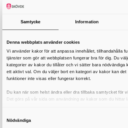
Gymnasiet
Ishockey
Gymnasium Skövde
Fotboll,
Fotboll, In
Handboll
idrotter
Samtycke
Information
Katedralskolan
Cykel
Handboll, F
Ishockey, K
Denna webbplats använder cookies
idrotter
Vi använder kakor för att anpassa innehållet, tillhandahålla f
Lagmansgymnasiet
Fotboll, In
tjänster som gör att webbplatsen fungerar bra för dig. Du välje
kategorier av kakor du tillåter och vi sätter bara nödvändiga 
Rudbecksgymnasiet
Artistisk
ett aktivt val. Om du väljer bort en kategori av kakor kan det
gymnastik
funktioner inte visas eller fungerar korrekt.
Vadsbogymnasiet
Innebandy
Fotboll, Is
Du kan när som helst ändra eller dra tillbaka samtycket för vil
Ållebergsgymnasiet
Volleyboll
Fotboll
Fotboll
Det görs på vår sida om användning av kakor som du hittar l
*En lokal ishockeyprofil (LIP) är en samverkansform mellan en
skolhuvudman och en eller flera ishockeyföreningar och vänder sig till
ishockeyintresserade ungdomar inom skolhuvudmannens och
Nödvändiga
samverkande ishockeyföreningars naturliga rekryteringsområde.