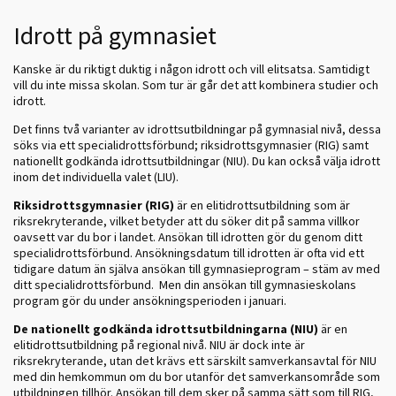
Idrott på gymnasiet
Kanske är du riktigt duktig i någon idrott och vill elitsatsa. Samtidigt
vill du inte missa skolan. Som tur är går det att kombinera studier och
idrott.
Det finns två varianter av idrottsutbildningar på gymnasial nivå, dessa
söks via ett specialidrottsförbund; riksidrottsgymnasier (RIG) samt
nationellt godkända idrottsutbildningar (NIU). Du kan också välja idrott
inom det individuella valet (LIU).
Riksidrottsgymnasier (RIG)
är en elitidrottsutbildning som är
riksrekryterande, vilket betyder att du söker dit på samma villkor
oavsett var du bor i landet. Ansökan till idrotten gör du genom ditt
specialidrottsförbund. Ansökningsdatum till idrotten är ofta vid ett
tidigare datum än själva ansökan till gymnasieprogram – stäm av med
ditt specialidrottsförbund. Men din ansökan till gymnasieskolans
program gör du under ansökningsperioden i januari.
De nationellt godkända idrottsutbildningarna (NIU)
är en
elitidrottsutbildning på regional nivå. NIU är dock inte är
riksrekryterande, utan det krävs ett särskilt samverkansavtal för NIU
med din hemkommun om du bor utanför det samverkansområde som
utbildningen tillhör. Ansökan till dem sker på samma sätt som till RIG,