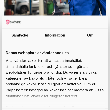
Samtycke
Information
Om
Fordons- och transportprogrammet
(FT)
Denna webbplats använder cookies
YRKESPROGRAM
Vi använder kakor för att anpassa innehållet,
Är du intresserad av modern teknik, att köra eller meka med fordon?
tillhandahålla funktioner och tjänster som gör att
På fordons- och transportprogrammet kan du lära dig modern teknik,
webbplatsen fungerar bra för dig. Du väljer själv vilka
lackering, att lagabilar och andra fordon och att köra lastbil eller buss.
kategorier av kakor du tillåter och vi sätter bara
Inriktningar
nödvändiga kakor innan du gjort ett aktivt val. Om du
• Fordonsskadeteknik och lackering
väljer bort en kategori av kakor kan det medföra att vissa
• Lastbil och mobila maskiner
funktioner inte visas eller fungerar korrekt.
• Personbil
• Transport
Du kan när som helst ändra eller dra tillbaka samtycket