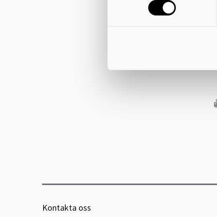
Ä
b
f
•
Kontakta oss