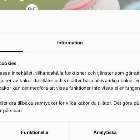
Information
cookies
assa innehållet, tillhandahålla funktioner och tjänster som gör at
egorier av kakor du tillåter och vi sätter bara nödvändiga kakor in
kakor kan det medföra att vissa funktioner inte visas eller funger
ler dra tillbaka samtycket för vilka kakor du tillåter. Det görs 
r på sidan
Barn- och fritidsprogrammet (BF)
Funktionella
Analytiska