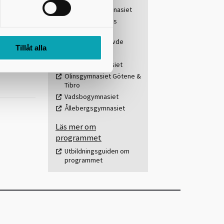
De la Gardiegymnasiet
viktigt? På
Drottning Blankas
med olika
Gymnasieskola
Gymnasium Skövde
Tillåt alla
Katedralskolan
Lagmansgymnasiet
Olinsgymnasiet Götene &
Tibro
Vadsbogymnasiet
Ållebergsgymnasiet
Läs mer om
programmet
Utbildningsguiden om
programmet