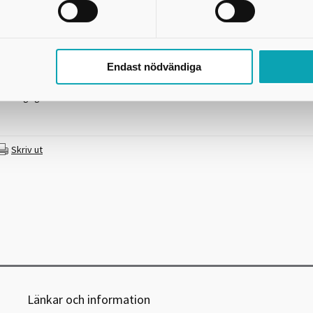
YRKESPROGRAM
r du intresserad av människor och tycker att ditt och andras välmående är 
arn- och fritidsprogrammet får du lära dig om människor i olika åldrar och 
örutsättningar.
Endast nödvändiga
Inriktningar
 Fritid och hälsa
• Pedagogiskt och socialt arbete
Skriv ut
Länkar och information