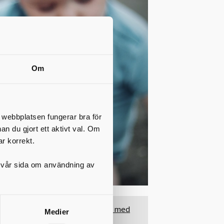
Om
t webbplatsen fungerar bra för
nan du gjort ett aktivt val. Om
ar korrekt.
på vår sida om användning av
Gymnasieskolor med
Medier
detta program