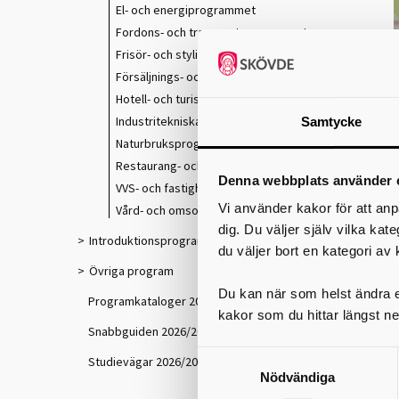
El- och energiprogrammet
Fordons- och transportprogrammet
Frisör- och stylistprogrammet
Försäljnings- och serviceprogrammet
Hotell- och turismprogrammet
Industritekniska programmet
Samtycke
Naturbruksprogrammet
Restaurang- och livsmedelsprogrammet
Denna webbplats använder 
VVS- och fastighetsprogrammet
Vi använder kakor för att anp
Vård- och omsorgsprogrammet
dig. Du väljer själv vilka kat
Introduktionsprogram
du väljer bort en kategori av 
Övriga program
Du kan när som helst ändra el
Programkataloger 2026/2027
kakor som du hittar längst ne
Snabbguiden 2026/2027
Studievägar 2026/2027
Nödvändiga