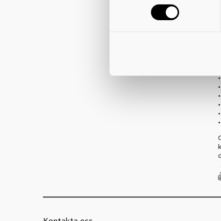
•
•
•
O
k
d
Kontakta oss