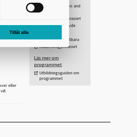
Academy of Music and
ed konst i
Business
nskapliga,
De la Gardiegymnasiet
veckla dina
Gymnasium Skövde
Tillåt alla
Katedralskolan
Olinsgymnasiet Skara
Rudbecksgymnasiet
Läs mer om
programmet
Utbildningsguiden om
programmet
over eller
vill