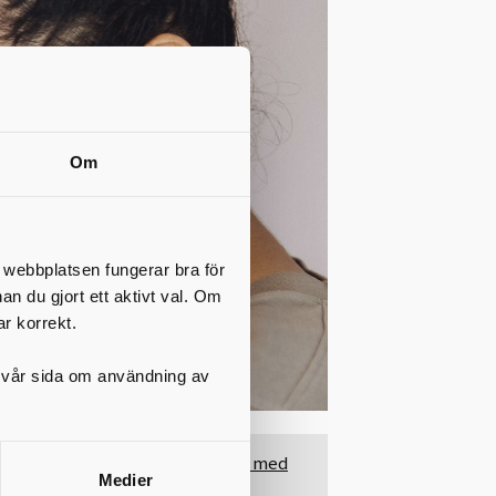
Om
t webbplatsen fungerar bra för
nan du gjort ett aktivt val. Om
ar korrekt.
på vår sida om användning av
Gymnasieskolor med
Medier
detta program