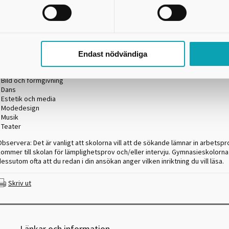
HÖGSKOLEFÖRBEREDANDE PROGRAM
Är du intresserad av konst och kultur och tycker om att skapa och arbeta m
någon av alla dess former? På estetiska programmet läser du samhällsvete
estetiska och humanistiska ämnen. De estetiska ämnena fokuserar på att ut
skapande förmågor och praktiska färdigheter.
Endast nödvändiga
Inriktningar
 Bild och formgivning
• Dans
• Estetik och media
• Modedesign
 Musik
 Teater
bservera: Det är vanligt att skolorna vill att de sökande lämnar in arbetspr
ommer till skolan för lämplighetsprov och/eller intervju. Gymnasieskolorna 
essutom ofta att du redan i din ansökan anger vilken inriktning du vill läsa.
Skriv ut
Länkar och information