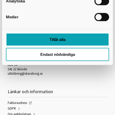
Analytiska
Länkar
Hämta lösenord
Medier
Anmäl ny e-postadress för lösenord
Tillåt alla
Kontakta oss
Endast nödvändiga
Skaraborgs Kommunalförbund
Gymnasieantagningen
Box 54
541 22 Skövde
utbildning@skaraborg.se
Länkar och information
Fakturaadress
GDPR
Om webbplatsen