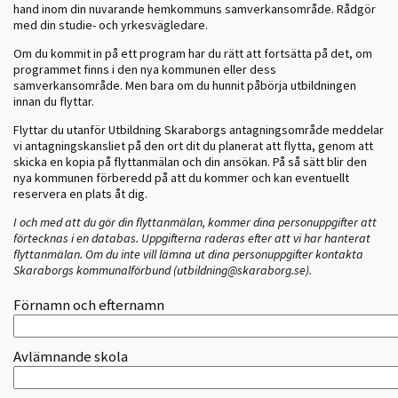
hand inom din nuvarande hemkommuns samverkansområde. Rådgör
med din studie- och yrkesvägledare.
Om du kommit in på ett program har du rätt att fortsätta på det, om
programmet finns i den nya kommunen eller dess
samverkansområde. Men bara om du hunnit påbörja utbildningen
innan du flyttar.
Flyttar du utanför Utbildning Skaraborgs antagningsområde meddelar
vi antagningskansliet på den ort dit du planerat att flytta, genom att
skicka en kopia på flyttanmälan och din ansökan. På så sätt blir den
nya kommunen förberedd på att du kommer och kan eventuellt
reservera en plats åt dig.
I och med att du gör din flyttanmälan, kommer dina personuppgifter att
förtecknas i en databas. Uppgifterna raderas efter att vi har hanterat
flyttanmälan. Om du inte vill lämna ut dina personuppgifter kontakta
Skaraborgs kommunalförbund (utbildning@skaraborg.se).
Förnamn och efternamn
Avlämnande skola