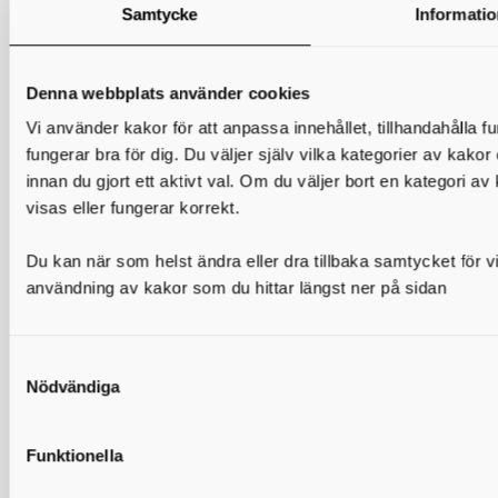
Samtycke
Informati
Kontakta oss
Skaraborgs Kommunalförbund
Denna webbplats använder cookies
Gymnasieantagningen
Box 54
Vi använder kakor för att anpassa innehållet, tillhandahålla 
541 22 Skövde
fungerar bra för dig. Du väljer själv vilka kategorier av kakor
utbildning@skaraborg.se
innan du gjort ett aktivt val. Om du väljer bort en kategori av
visas eller fungerar korrekt.
Länkar och information
Du kan när som helst ändra eller dra tillbaka samtycket för vi
användning av kakor som du hittar längst ner på sidan
Fakturaadress
GDPR
Om webbplatsen
Översikt
Nödvändiga
Användning av kakor (cookies)
Funktionella