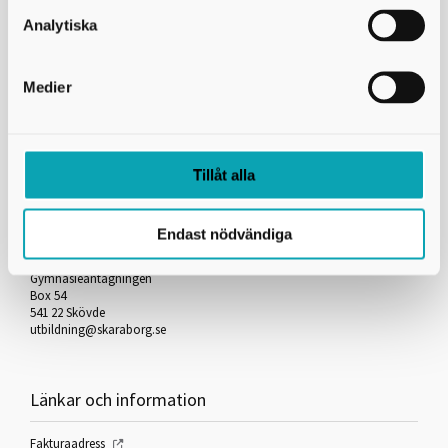
Skicka kopia på mejlet till dig själv
Analytiska
*
= Obligatorisk uppgift
Medier
Skriv ut
Tillåt alla
Kontakta oss
Endast nödvändiga
Skaraborgs Kommunalförbund
Gymnasieantagningen
Box 54
541 22 Skövde
utbildning@skaraborg.se
Länkar och information
Fakturaadress