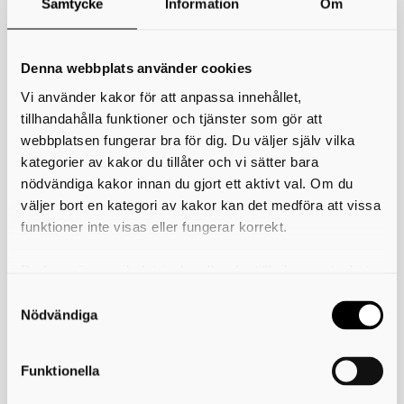
Samtycke
Information
Om
*
Ditt namn
Din e-postadress
Denna webbplats använder cookies
Vi använder kakor för att anpassa innehållet,
Telefon
tillhandahålla funktioner och tjänster som gör att
webbplatsen fungerar bra för dig. Du väljer själv vilka
*
Ämne
kategorier av kakor du tillåter och vi sätter bara
nödvändiga kakor innan du gjort ett aktivt val. Om du
*
Meddelande
väljer bort en kategori av kakor kan det medföra att vissa
funktioner inte visas eller fungerar korrekt.
Du kan när som helst ändra eller dra tillbaka samtycket
för vilka kakor du tillåter. Det görs på vår sida om
användning av kakor som du hittar längst ner på sidan
Nödvändiga
Funktionella