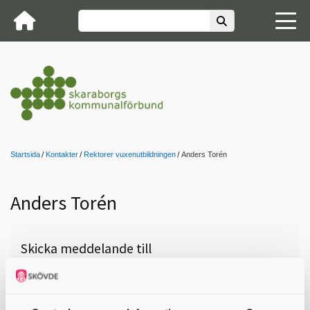
Startsida
Kontakter
Rektorer vuxenutbildningen
Anders Torén
Anders Torén
Skicka meddelande till
Anders Torén, Lidköping, Campus
Västra Skaraborg, 0510-77 09 41,
anders.toren@lidkoping.se