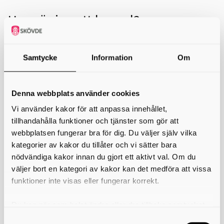
Hur gör jag ett bra val?
Skolverket har spelat in en film som handlar om själva
valet och ger tips om hur man kan tänka.
Samtycke
Information
Om
Här hittar du tips inför gymnasievalet och
film:
Denna webbplats använder cookies
Hur gör jag ett bra val?
Vi använder kakor för att anpassa innehållet,
tillhandahålla funktioner och tjänster som gör att
Fler filmer:
webbplatsen fungerar bra för dig. Du väljer själv vilka
Du får kort information om de olika programmen, vad som är viktigt
kategorier av kakor du tillåter och vi sätter bara
att tänka på vid gymnasievalet och en studie- och yrkesvägledare
nödvändiga kakor innan du gjort ett aktivt val. Om du
svarar på frågor från elever.
väljer bort en kategori av kakor kan det medföra att vissa
Att välja till gymnasiet
funktioner inte visas eller fungerar korrekt.
Så är det att gå på gymnasiet
Du kan när som helst ändra eller dra tillbaka samtycket
för vilka kakor du tillåter. Det görs på vår sida om